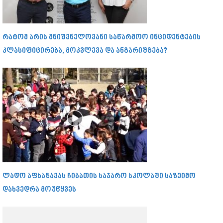
რატომ არის მნიშვნელოვანი საწარმოო ინციდენტების
კლასიფიცირება, მოკვლევა და ანგარიშგება?
ლადო აფხაზავას ჩიბათის საჯარო სკოლაში საზეიმო
დახვედრა მოუწყვეს