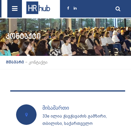
ᲙᲝᲜᲢᲐᲥᲢᲘ
-
კონტაქტი
მთავარი
მისამართი
33e ილია ჭავჭავაძის გამზირი,
თბილისი, საქართველო