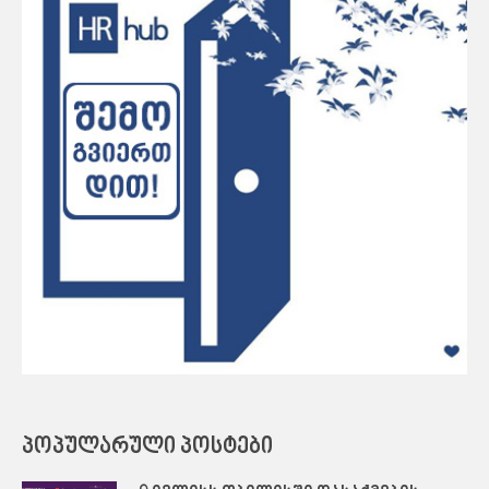
ᲞᲝᲞᲣᲚᲐᲠᲣᲚᲘ ᲞᲝᲡᲢᲔᲑᲘ