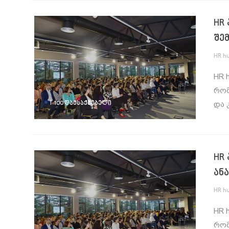
HR
შე
HR h
HR 
რომ
|
და 
100 ᲓᲐᲛᲡᲐᲥᲛᲔᲑᲔᲚᲘ
HR
ან
HR h
HR 
რომ