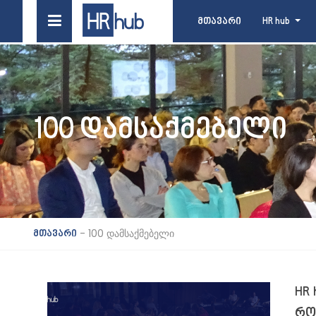
მთავარი
HR hub
100 ᲓᲐᲛᲡᲐᲥᲛᲔᲑᲔᲚᲘ
-
100 დამსაქმებელი
მთავარი
HR 
რო