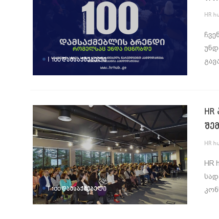
HR h
ჩვე
უნდ
|
გავ
100 ᲓᲐᲛᲡᲐᲥᲛᲔᲑᲔᲚᲘ
HR
შე
HR h
HR 
სად
|
კონ
100 ᲓᲐᲛᲡᲐᲥᲛᲔᲑᲔᲚᲘ