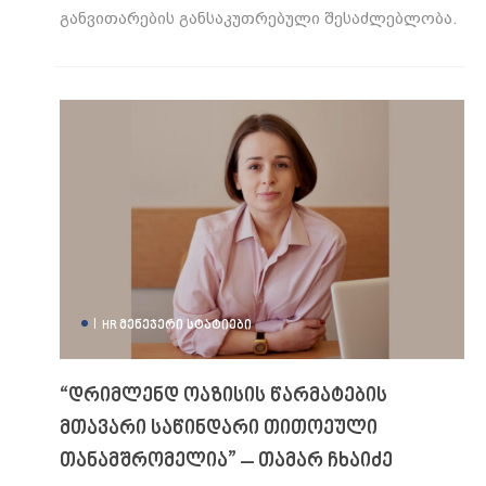
განვითარების განსაკუთრებული შესაძლებლობა.
|
HR ᲛᲔᲜᲔᲯᲔᲠᲘ
ᲡᲢᲐᲢᲘᲔᲑᲘ
“დრიმლენდ ოაზისის წარმატების
მთავარი საწინდარი თითოეული
თანამშრომელია” – თამარ ჩხაიძე