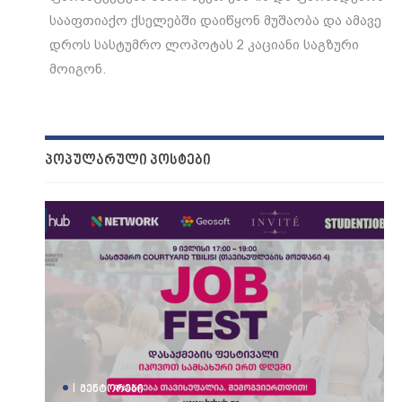
სააფთიაქო ქსელებში დაიწყონ მუშაობა და ამავე
დროს სასტუმრო ლოპოტას 2 კაციანი საგზური
მოიგონ.
ᲞᲝᲞᲣᲚᲐᲠᲣᲚᲘ ᲞᲝᲡᲢᲔᲑᲘ
|
ᲛᲔᲜᲢᲝᲠᲔᲑᲘ