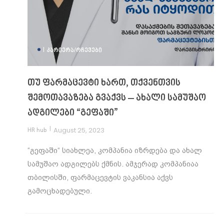
|
ᲙᲐᲠᲘᲔᲠᲐ/ᲠᲩᲔᲕᲔᲑᲘ
თუ ფარმაცევტი ხართ, თქვენთვის
შემოთავაზება გვაქვს – ახალი სამუშაო
ადგილები “გეფაში”
|
August 25, 2023
HR hub
“გეფაში“ სიახლეა, კომპანია იზრდება და ახალ
სამუშაო ადგილებს ქმნის. ამჯერად კომპანიაა
თბილისში, ფარმაცევტის ვაკანსია აქვს
გამოცხადებული.