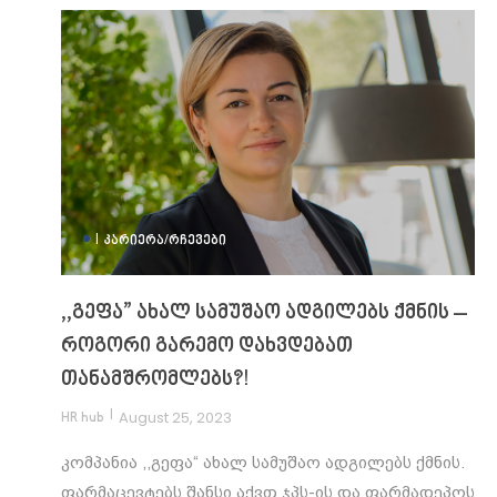
|
ᲙᲐᲠᲘᲔᲠᲐ/ᲠᲩᲔᲕᲔᲑᲘ
,,გეფა” ახალ სამუშაო ადგილებს ქმნის –
როგორი გარემო დახვდებათ
თანამშრომლებს?!
|
August 25, 2023
HR hub
კომპანია ,,გეფა“ ახალ სამუშაო ადგილებს ქმნის.
ფარმაცევტებს შანსი აქვთ ჯპს-ის და ფარმადეპოს