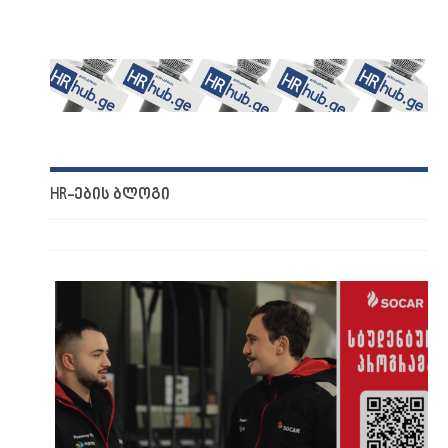
HR-ᲔᲑᲘᲡ ᲑᲚᲝᲒᲘ