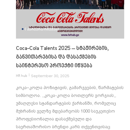
|
ᲙᲐᲠᲘᲔᲠᲐ/ᲠᲩᲔᲕᲔᲑᲘ
Coca-Cola Talents 2025 – სტაჟირების,
განვითარებისა და დასაქმების
საინტერესო პროექტი იწყება
|
September 30, 2025
HR hub
კოკა–კოლა პოზიტივის, გამარჯვების, წარმატების
სიმბოლოა. ,,კოკა-კოლა ბოთლერს ჯორჯიას,,
უმაღლესი სტანდარტების ქარხანში, რომელიც
მუხრანის ველზე მდებარეობს 1000 საუკეთესო
პროფესიონალია დასაქმებული და
საერთაშორისო ბრენდი კარს თქვენთვისაც