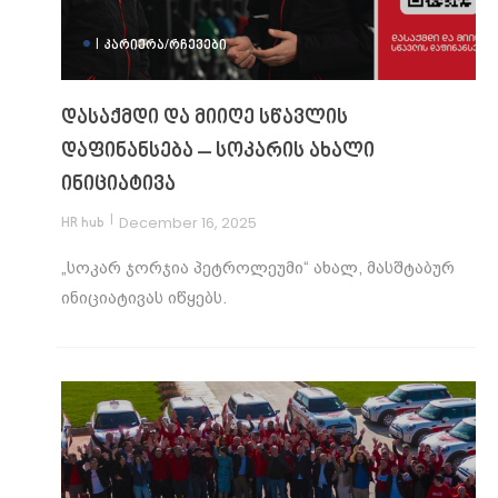
|
ᲙᲐᲠᲘᲔᲠᲐ/ᲠᲩᲔᲕᲔᲑᲘ
დასაქმდი და მიიღე სწავლის
დაფინანსება – სოკარის ახალი
ინიციატივა
|
December 16, 2025
HR hub
„სოკარ ჯორჯია პეტროლეუმი“ ახალ, მასშტაბურ
ინიციატივას იწყებს.