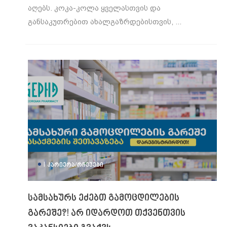
აღებს. კოკა-კოლა ყველასთვის და
განსაკუთრებით ახალგაზრდებისთვის, ...
|
ᲙᲐᲠᲘᲔᲠᲐ/ᲠᲩᲔᲕᲔᲑᲘ
სამსახურს ეძებთ გამოცდილების
გარეშე?! არ იდარდოთ თქვენთვის