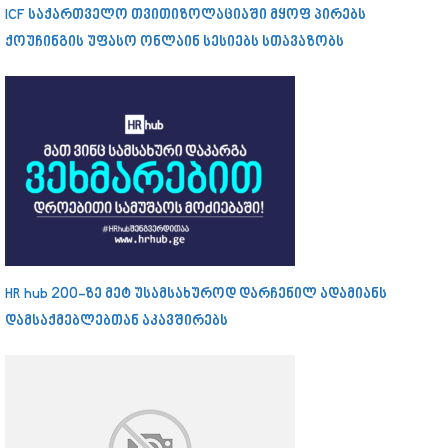
ICF საქართველო თვითიზოლაციაში მყოფ პირებს
ქოუჩინგის უფასო ონლაინ სესიებს სთავაზობს
HR hub 200-ზე მეტ უსამსახუროდ დარჩენილ ადამიანს
დამსაქმებლებთან აკავშირებს