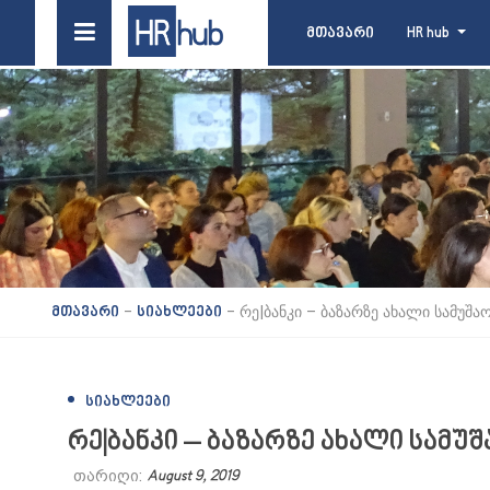
მთავარი
HR hub
-
-
რე|ბანკი – ბაზარზე ახალი სამუშა
მთავარი
სიახლეები
ᲡᲘᲐᲮᲚᲔᲔᲑᲘ
რე|ბანკი – ბაზარზე ახალი სამუ
თარიღი:
August 9, 2019