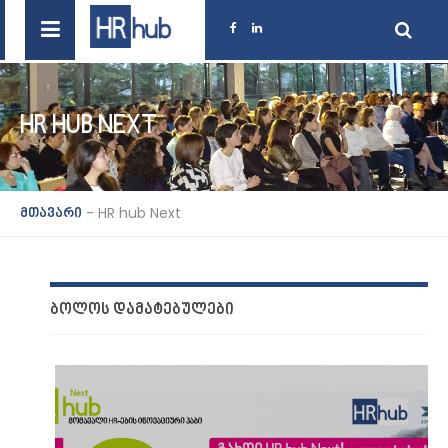
HR HUB NEXT
-
HR hub Next
მთავარი
ᲑᲝᲚᲝᲡ ᲓᲐᲛᲐᲢᲔᲑᲣᲚᲔᲑᲘ