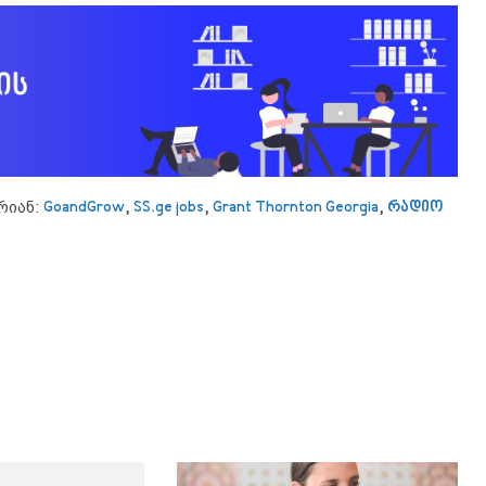
რიან:
GoandGrow
,
SS.ge jobs
,
Grant Thornton Georgia
,
რადიო