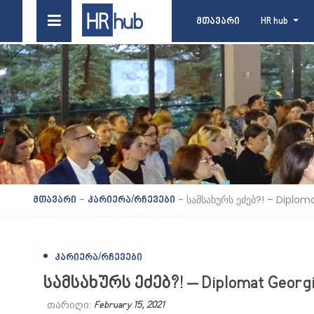
მთავარი
HR hub
-
-
სამსახურს ეძებ?! – Diplom
მთავარი
კარიერა/რჩევები
ᲙᲐᲠᲘᲔᲠᲐ/ᲠᲩᲔᲕᲔᲑᲘ
სამსახურს ეძებ?! – Diplomat Geor
თარიღი:
February 15, 2021