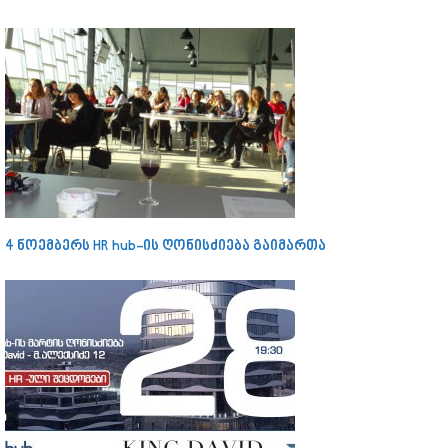
4 ნოემბერს HR hub-ის ღონისძიება გაიმართა