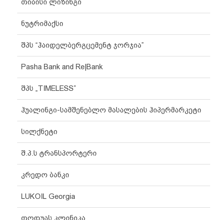
თიბისი ლიზინგი
ნუტრიმაქსი
შპს “ჰაიდელბერგცემენტ ჯორჯია”
Pasha Bank and Re|Bank
შპს „TIMELESS”
ჰუალინგი-სამშენებლო მასალების ჰიპერმარკეტი
სილქნეტი
შ.პ.ს ტრანსპორტერი
კრედო ბანკი
LUKOIL Georgia
თოდუას კლინიკა