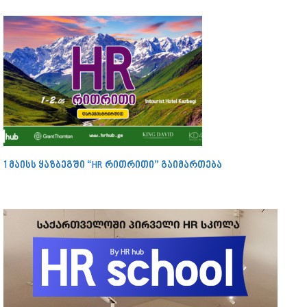
1 მაისს ყაზბეგში “HR რითრითი” გაიმართება