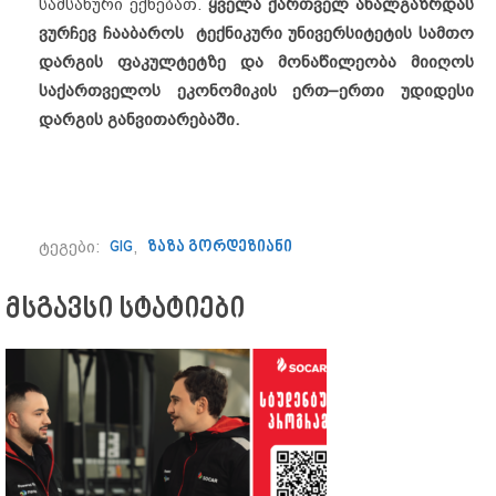
სამსახური ექნებათ.
ყველა
ქართველ
ახალგაზრდას
ვურჩევ
ჩააბაროს
ტექნიკური უნივერსიტეტის
სამთო
დარგის
ფაკულტეტზე
და
მონაწილეობა
მიიღოს
საქართველოს
ეკონომიკის
ერთ
–
ერთი
უდიდესი
დარგის
განვითარებაში
.
ტეგები:
GIG
,
ზაზა გორდეზიანი
მსგავსი სტატიები