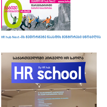
HR hub Next-ის მეთორმეტე ნაკადის მენტორები ცნობილია