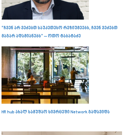
“ჩვენ არ ვეძებთ საუკეთესო რეზიუმეებს, ჩვენ ვეძებთ
მაგარ ადამიანებს” – ოთო ტაბატაძე
HR hub ახალ სამუშაო სივრცეში Network გადავიდა