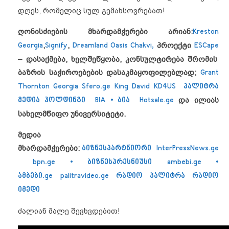
დღეს, რომელიც სულ გემახსოვრებათ!
ღონისძიების მხარდამჭერები არიან:
Kreston
Georgia
,
Signify
,
Dreamland Oasis Chakvi,
პროექტი
ESCape
– დასაქმება, ხელშეწყობა, კონსულტირება
შრომის
ბაზრის საჭიროებების დასაკმაყოფილებლად;
Grant
Thornton Georgia
Sfero.ge
King David
KD4US
პალიტრა
მედია ჰოლდინგი
BIA • ბია
Hotsale.ge
და ილიას
სახელმწიფო უნივერსიტეტი
.
მედია
მხარდამჭერები
:
ბიზნესპარტნიორი
InterPressNews.ge
bpn.ge • ბიზნესპრესნიუსი
ambebi.ge •
ამბები.ge
palitravideo.ge
რადიო პალიტრა
რადიო
იმედი
ძალიან მალე შევხვდებით!