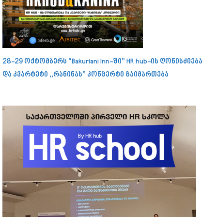
28-29 ოქტომბერს “Bakuriani Inn-ში” HR hub-ის ღონისძიება
და კვარტეტი ,,რანინას” კონცერტი გაიმართება