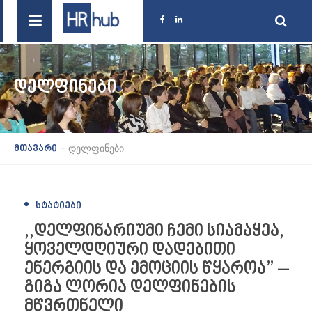
ᲓᲔᲚᲤᲘᲜᲔᲑᲘ
-
დელფინები
მთავარი
ᲡᲢᲐᲢᲘᲔᲑᲘ
,,დელფინარიუმი ჩემი სიამაყეა,
ყოველდღიური დადებითი
ენერგიის და ემოციის წყაროა” –
გიგა ლორია დელფინების
მწვრთნელი