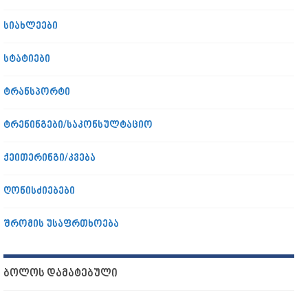
სიახლეები
სტატიები
ტრანსპორტი
ტრენინგები/საკონსულტაციო
ქეითერინგი/კვება
ღონისძიებები
შრომის უსაფრთხოება
ᲑᲝᲚᲝᲡ ᲓᲐᲛᲐᲢᲔᲑᲣᲚᲘ