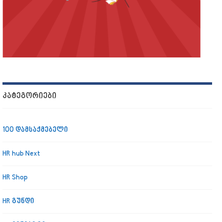
ᲙᲐᲢᲔᲒᲝᲠᲘᲔᲑᲘ
100 დამსაქმებელი
HR hub Next
HR Shop
HR გუნდი