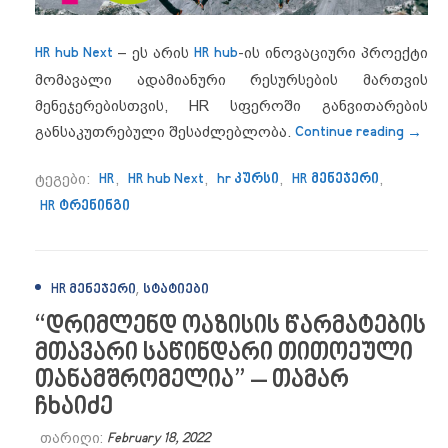
HR hub Next
– ეს არის
HR hub
-ის ინოვაციური პროექტი
მომავალი ადამიანური რესურსების მართვის
მენეჯერებისთვის, HR სფეროში განვითარების
“HR h
განსაკუთრებული შესაძლებლობა.
Continue reading
→
ტეგები:
HR
,
HR hub Next
,
hr კურსი
,
HR მენეჯერი
,
HR ტრენინგი
,
HR ᲛᲔᲜᲔᲯᲔᲠᲘ
ᲡᲢᲐᲢᲘᲔᲑᲘ
“დრიმლენდ ოაზისის წარმატების
მთავარი საწინდარი თითოეული
თანამშრომელია” – თამარ
ჩხაიძე
თარიღი:
February 18, 2022