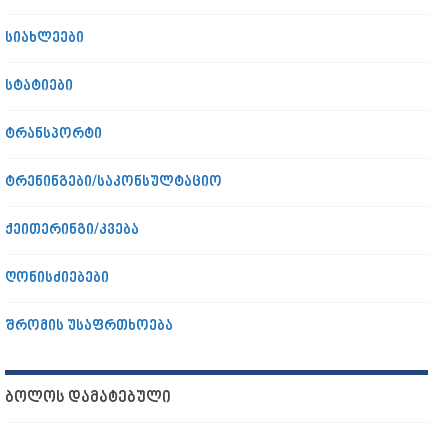
სიახლეები
სტატიები
ტრანსპორტი
ტრენინგები/საკონსულტაციო
ქეითერინგი/კვება
ღონისძიებები
შრომის უსაფრთხოება
ᲑᲝᲚᲝᲡ ᲓᲐᲛᲐᲢᲔᲑᲣᲚᲘ