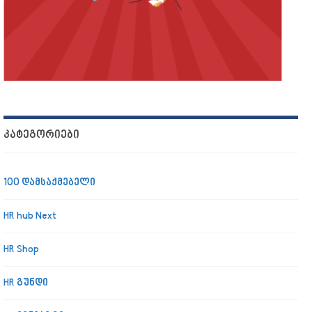
ᲙᲐᲢᲔᲒᲝᲠᲘᲔᲑᲘ
100 დამსაქმებელი
HR hub Next
HR Shop
HR გუნდი