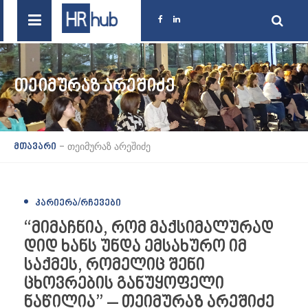
ᲗᲔᲘᲛᲣᲠᲐᲖ ᲐᲠᲔᲨᲘᲫᲔ
-
თეიმურაზ არეშიძე
მთავარი
ᲙᲐᲠᲘᲔᲠᲐ/ᲠᲩᲔᲕᲔᲑᲘ
“მიმაჩნია, რომ მაქსიმალურად
დიდ ხანს უნდა ემსახურო იმ
საქმეს, რომელიც შენი
ცხოვრების განუყოფელი
ნაწილია” – თეიმურაზ არეშიძე