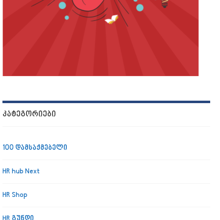
ᲙᲐᲢᲔᲒᲝᲠᲘᲔᲑᲘ
100 დამსაქმებელი
HR hub Next
HR Shop
HR გუნდი