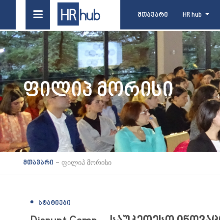
მთავარი
HR hub
ᲤᲘᲚᲘᲞ ᲛᲝᲠᲘᲡᲘ
-
ფილიპ მორისი
მთავარი
ᲡᲢᲐᲢᲘᲔᲑᲘ