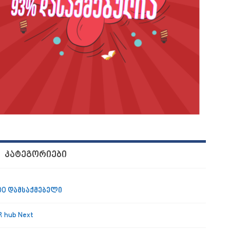
ა საუკეთესო დამსაქმებლად”
ᲙᲐᲢᲔᲒᲝᲠᲘᲔᲑᲘ
00 დამსაქმებელი
R hub Next