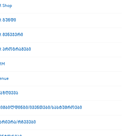
R Shop
R გუნდი
R მენეჯერი
R პროგრამები
RM
enue
აზღვევა
იმბილდინგი/ივენთები/სასტუმროები
არიერა/რჩევები