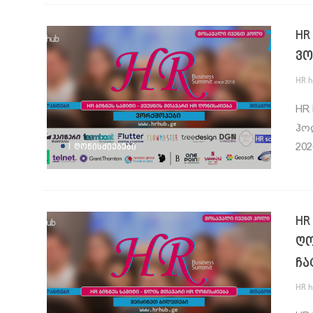
HR
ვო
HR 
HR 
ჰოლ
|
202
ᲦᲝᲜᲘᲡᲫᲘᲔᲑᲔᲑᲘ
HR
ღო
ჩა
HR 