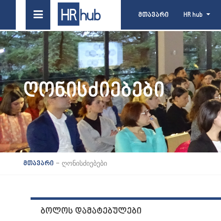
მთავარი
HR hub
ᲦᲝᲜᲘᲡᲫᲘᲔᲑᲔᲑᲘ
-
ღონისძიებები
მთავარი
ᲑᲝᲚᲝᲡ ᲓᲐᲛᲐᲢᲔᲑᲣᲚᲔᲑᲘ