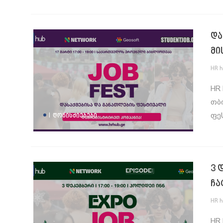
და
მი
HR 
HR 
თბ
|
ფე
ᲦᲝᲜᲘᲡᲫᲘᲔᲑᲔᲑᲘ
3 
ჩა
HR 
HR 