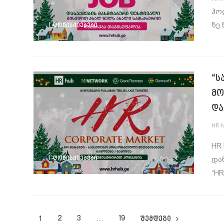
ჰოლ
|
ზე 
ᲦᲝᲜᲘᲡᲫᲘᲔᲑᲔᲑᲘ
“ს
მო
და
HR 
HR 
|
ᲦᲝᲜᲘᲡᲫᲘᲔᲑᲔᲑᲘ
დან
“HR
1
2
3
…
19
შემდეგი