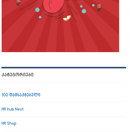
ᲙᲐᲢᲔᲒᲝᲠᲘᲔᲑᲘ
100 დამსაქმებელი
HR hub Next
HR Shop