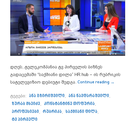
დღეს, ტელეკომპანია ტვ პირველის ბიზნეს
გადაცემაში “საქმიანი დილა” HR hub – ის რუბრიკის
“TV პირვ
სატელევიზიო დებიუტი შედგა.
Continue reading
→
ტეგები:
ანა გზირიშვილი
,
ანა ნავდარაშვილი
,
ზურაბ მხეიძე
,
კონსტანტინე თოფურია
,
პროფესიები
,
რუბრიკა
,
საქმიანი დილა
,
ტვ პირველი