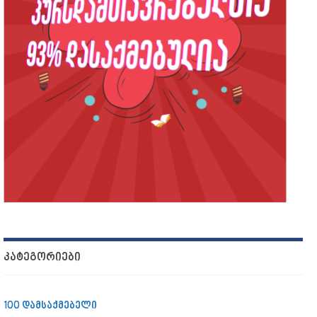
ᲙᲐᲢᲔᲒᲝᲠᲘᲔᲑᲘ
100 დამსაქმებელი