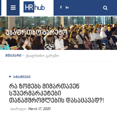
ᲣᲡᲐᲤᲠᲗᲮᲝ ᲒᲐᲠᲔᲛᲝ
-
უსაფრთხო გარემო
მთავარი
ᲡᲢᲐᲢᲘᲔᲑᲘ
რა ზომებს მიმართავენ
სუპერმარკეტები
თანამშრომლების დასაცავად?!
თარიღი:
March 17, 2020