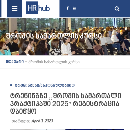
ᲨᲠᲝᲛᲘᲡ ᲡᲐᲛᲐᲠᲗᲚᲘᲡ ᲙᲣᲠᲡᲘ
-
შრომის სამართლის კურსი
მთავარი
ᲢᲠᲔᲜᲘᲜᲒᲔᲑᲘ/ᲡᲐᲙᲝᲜᲡᲣᲚᲢᲐᲪᲘᲝ
ტრენინგზე ,,შრომის სამართალი
პრაქტიკაში 2025″ რეგისტრაცია
დაიწყო
თარიღი:
April 3, 2023