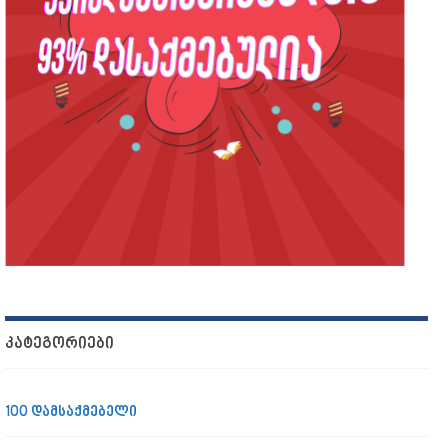
ᲙᲐᲢᲔᲒᲝᲠᲘᲔᲑᲘ
100 დამსაქმებელი