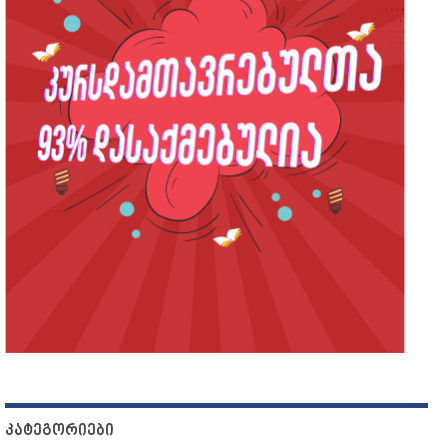
ᲙᲐᲢᲔᲒᲝᲠᲘᲔᲑᲘ