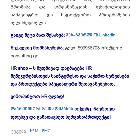
შრომისა და ორგანიზაციის ფსიქოლოგიის
სამაგისტრო და სადოქტორო პროგრამების
ხელმძღვანელი.
გაიგე მეტი მათ შესახებ:
ვებ-გვერდი
FB
LinkedIn
შეუკვეთე მომსახურება:
ტელ: 599936703 info@pmc-
consulting.ge
HR shop –
ს
მუდმივად
დაემატება
HR
მენეჯერებისთვის
საინტერესო
და
საჭირო
სერვისები
და
პროდუქტები
სპეციალური
შეთავაზებებით
.
ვიშოპინგოთ HR-ულად!
და
ა
რეგისტრირეთ კომპანია
თქვენც,
ჩაერთეთ
დღესვე და განათავსეთ სერვისი/პროდუქტი!
ტეგები:
HRM
,
PMC
,