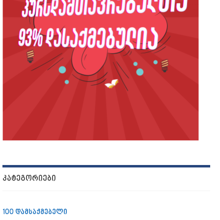
ᲙᲐᲢᲔᲒᲝᲠᲘᲔᲑᲘ
100 დამსაქმებელი