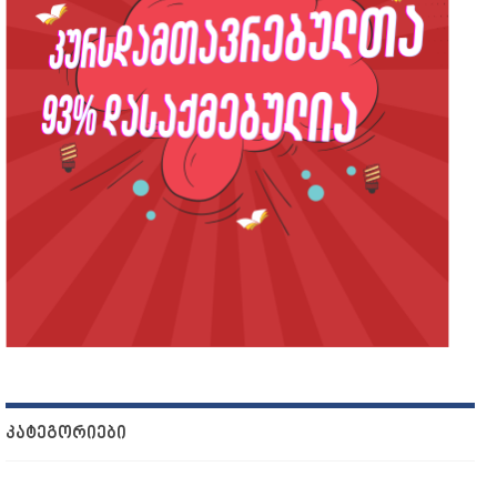
ᲙᲐᲢᲔᲒᲝᲠᲘᲔᲑᲘ