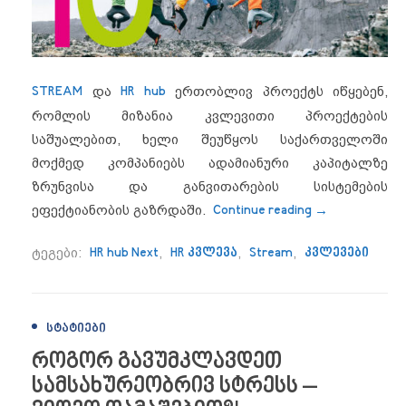
STREAM
და
HR hub
ერთობლივ პროექტს იწყებენ,
რომლის მიზანია კვლევითი პროექტების
საშუალებით, ხელი შეუწყოს საქართველოში
მოქმედ კომპანიებს ადამიანური კაპიტალზე
ზრუნვისა და განვითარების სისტემების
“HR hub Next
ეფექტიანობის გაზრდაში.
Continue reading
→
ტეგები:
HR hub Next
,
HR კვლევა
,
Stream
,
კვლევები
ᲡᲢᲐᲢᲘᲔᲑᲘ
როგორ გავუმკლავდეთ
სამსახურეობრივ სტრესს –