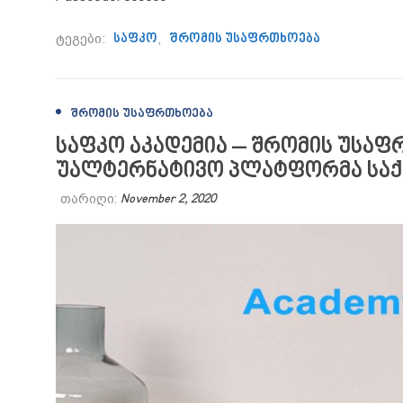
ტეგები:
საფკო
,
შრომის უსაფრთხოება
ᲨᲠᲝᲛᲘᲡ ᲣᲡᲐᲤᲠᲗᲮᲝᲔᲑᲐ
საფკო აკადემია – შრომის უსაფ
უალტერნატივო პლატფორმა სა
თარიღი:
November 2, 2020