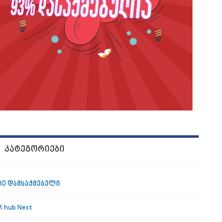
ᲙᲐᲢᲔᲒᲝᲠᲘᲔᲑᲘ
00 დამსაქმებელი
R hub Next