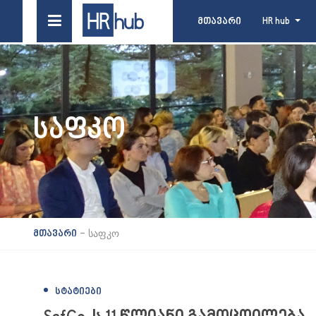
მთავარი
HR hub
ᲡᲐᲤᲙᲝ
-
საფკო
მთავარი
ᲡᲢᲐᲢᲘᲔᲑᲘ