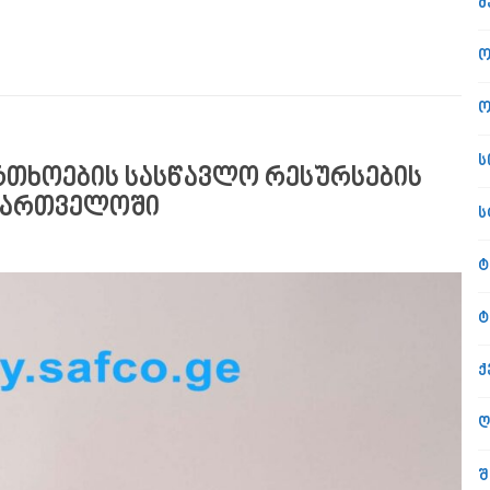
მ
ო
ო
ს
რთხოების სასწავლო რესურსების
ქართველოში
ს
ტ
ტ
ქ
ღ
შ