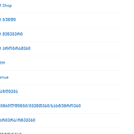
R Shop
R გუნდი
R მენეჯერი
R პროგრამები
RM
enue
აზღვევა
იმბილდინგი/ივენთები/სასტუმროები
არიერა/რჩევები