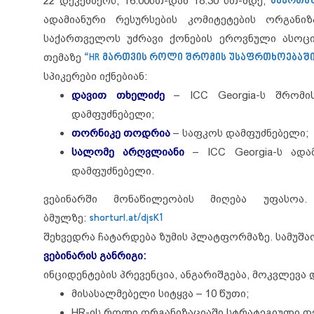
22 დეკემბერს, 16:00სთ-დან 18:30 სთ-მდე,
საერთა
ადამიანური რესურსების კომიტეტების ორგა
საქართველოს უძრავი ქონების ეროვნული ასოცი
თემაზე
“HR მართვის როლი შრომის უსაფრთხოებაში,
სპიკერები იქნებიან:
დავით თხელიძე
– ICC Georgia-ს შრომი
დამფუძნებელი;
თორნიკე თოდრია
– საფკოს დამფუძნებელი;
სალომე არღვლიანი
– ICC Georgia-ს ადამ
დამფუძნებელი.
ვებინარში მონაწილეობის მიღება უფასოა
ბმულზე:
shorturl.at/djsK1
შეხვედრა ჩატარდება ზუმის პლატფორმაზე. სამუშა
ვებინარის განრიგი:
ინციდენტების პრევენცია, ანგარიშგება, მოკვლევა დ
მისასალმებელი სიტყვა – 10 წუთი;
HR-ის როლი ორგანიზაციაში სტრატეგიული თემ