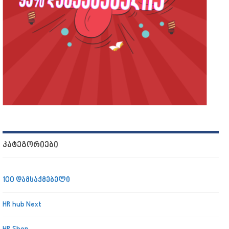
ᲙᲐᲢᲔᲒᲝᲠᲘᲔᲑᲘ
100 დამსაქმებელი
HR hub Next