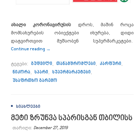
ახალი კორონავირუსის
დროს, მაშინ როცა
მომსახურების ობიექტები იხურება, დიდი
დატვირთვით მუშაობენ სუპერმარკეტები.
“რა ზომებს მიმართავენ სუპერმარკეტებ
Continue reading
→
ტეგები:
გუდვილი
,
თანამშრომლები
,
კარფური
,
ნიკორა
,
სპარი
,
სუპერმარკეტები
,
უსაფრთხო გარემო
ᲡᲘᲐᲮᲚᲔᲔᲑᲘ
მეტი ზრუნვა სპარისგან თბილისს
თარიღი:
December 27, 2019