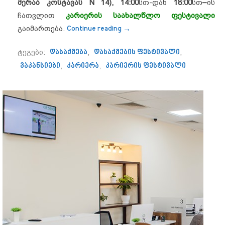
მერაბ კოსტავას N 14)
, 14:00
სთ-დან
18:00
სთ
–
ის
ჩათვლით
კარიერის საახალწლო ფესტივალი
“10 დეკემბერს, თბილისში 
გაიმართება.
Continue reading
→
ტეგები:
დასაქმება
,
დასაქმების ფესტივალი
,
ვაკანსიები
,
კარიერა
,
კარიერის ფესტივალი