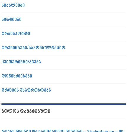
სიახლეები
სტატიები
ტრანსპორტი
ტრენინგები/საკონსულტაციო
ქეითერინგი/კვება
ღონისძიებები
შრომის უსაფრთხოება
ᲑᲝᲚᲝᲡ ᲓᲐᲛᲐᲢᲔᲑᲣᲚᲘ
რებრენდინგი და სამომავლო გეგმები – Studentjob.ge – ის