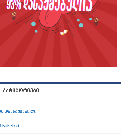
ᲙᲐᲢᲔᲒᲝᲠᲘᲔᲑᲘ
00 დამსაქმებელი
R hub Next