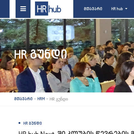
მთავარი
HR hub
HR ᲒᲣᲜᲓᲘ
-
-
HR გუნდი
მთავარი
HRM
HR ᲒᲣᲜᲓᲘ