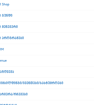
R Shop
R გუნდი
R მენეჯერი
R პროგრამები
RM
enue
აზღვევა
იმბილდინგი/ივენთები/სასტუმროები
არიერა/რჩევები