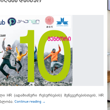
 მიღება დაიწყო
ი HR (ადამიანური რესურსების) მენეჯერებისთვის, HR
“HR hub Next-ში კლუბის წევრების მიღ
ებლობა.
Continue reading
→