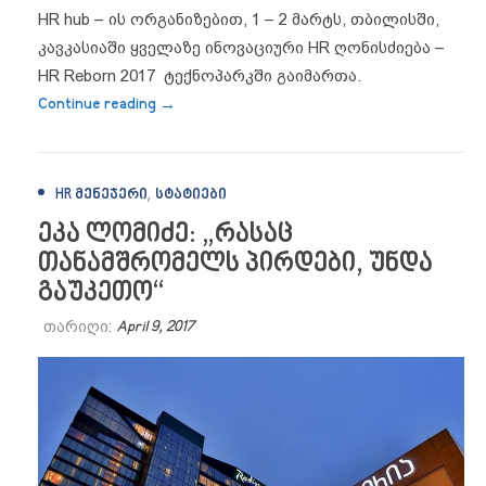
HR hub – ის ორგანიზებით, 1 – 2 მარტს, თბილისში,
კავკასიაში ყველაზე ინოვაციური HR ღონისძიება –
HR Reborn 2017 ტექნოპარკში გაიმართა.
“საქართველოში მასშტაბური და ინოვაცი
Continue reading
→
,
HR ᲛᲔᲜᲔᲯᲔᲠᲘ
ᲡᲢᲐᲢᲘᲔᲑᲘ
ეკა ლომიძე: „რასაც
თანამშრომელს პირდები, უნდა
გაუკეთო“
თარიღი:
April 9, 2017