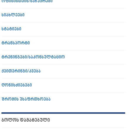
ოფისისთვის/საჩუქრები
სიახლეები
სტატიები
ტრანსპორტი
ტრენინგები/საკონსულტაციო
ქეითერინგი/კვება
ღონისძიებები
შრომის უსაფრთხოება
ᲑᲝᲚᲝᲡ ᲓᲐᲛᲐᲢᲔᲑᲣᲚᲘ