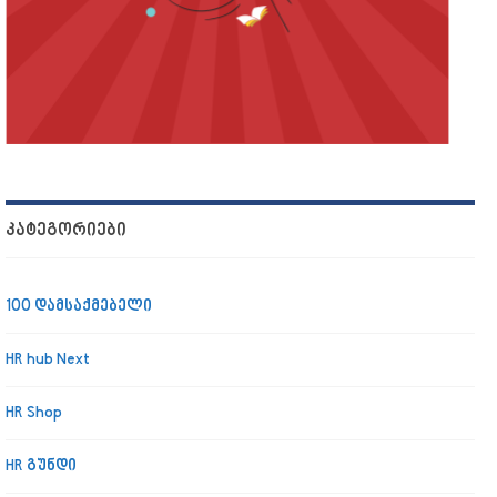
ᲙᲐᲢᲔᲒᲝᲠᲘᲔᲑᲘ
100 დამსაქმებელი
HR hub Next
HR Shop
HR გუნდი