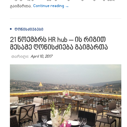
“HR hub – ის რიგით მეოთხე ღ
გაიმართა.
Continue reading
→
ᲦᲝᲜᲘᲡᲫᲘᲔᲑᲔᲑᲘ
21 ნოემბრს HR hub – ის რიგით
მესამე ღონისძიება გაიმართა
თარიღი:
April 10, 2017