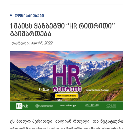
ᲦᲝᲜᲘᲡᲫᲘᲔᲑᲔᲑᲘ
1 მაისს ყაზბეგში “HR რითრითი”
გაიმართება
თარიღი:
April 6, 2022
ეს ბოლო პერიოდი, ძალიან რთული და ნეგატიური