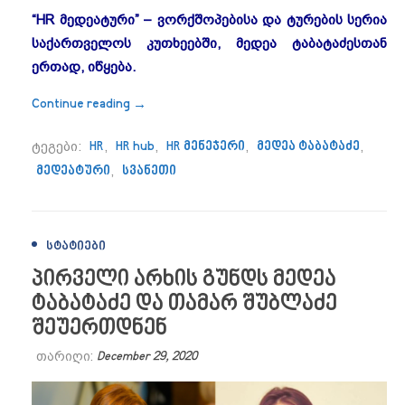
“HR
მედეატური” – ვორქშოპებისა და ტურების სერია
საქართველოს კუთხეებში, მედეა ტაბატაძესთან
ერთად, იწყება.
““HR მედეატურის” პირველი ღონისძიება 
Continue reading
→
ტეგები:
HR
,
HR hub
,
HR მენეჯერი
,
მედეა ტაბატაძე
,
მედეატური
,
სვანეთი
ᲡᲢᲐᲢᲘᲔᲑᲘ
პირველი არხის გუნდს მედეა
ტაბატაძე და თამარ შუბლაძე
შეუერთდნენ
თარიღი:
December 29, 2020