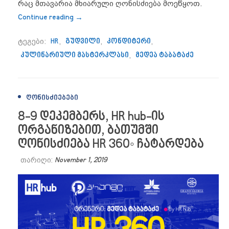
რაც მთავარია მხიარული ღონისძიება მოეწყოთ.
“შეფ HR – გემრიელი და მხიარული საახ
Continue reading
→
ტეგები:
HR
,
გუდვილი
,
კონდიტერი
,
კულინარიული მასტერკლასი
,
მედეა ტაბატაძე
ᲦᲝᲜᲘᲡᲫᲘᲔᲑᲔᲑᲘ
8-9 დეკემბერს, HR hub-ის
ორგანიზებით, ბათუმში
ღონისძიება HR 360◦ ჩატარდება
თარიღი:
November 1, 2019