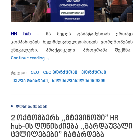
HR hub
– მა მედეა ტაბატაძესთან ერთად
კომპანიების ხელმძღვანელებისთვის ვორქშოპების
უნიკალური, პრაქტიკული პროგრამა შექმნა.
“10 HR საკითხი, რისი ცოდნაც ყველა ხელ
Continue reading
→
ტეგები:
CEO
,
CEO ვორქშოპი
,
ვორქშოპი
,
მედეა ტაბატაძე
,
ხელმძღვანელებისთვის
ᲦᲝᲜᲘᲡᲫᲘᲔᲑᲔᲑᲘ
2 ოქტომბერს ,,მტევინოში” HR
hub-ის ღონისძიება ,,გარდაუვალი
ცვლილებები” ჩატარდება