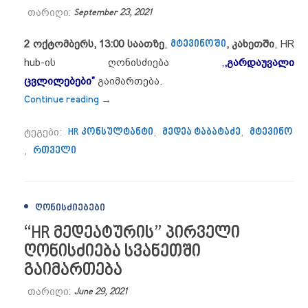
თარიღი:
September 23, 2021
2 ოქტომბერს, 13:00 საათზე
,
მტევინოში
, კახეთში
, HR
hub-ის ღონისძიება
,
,გარდაუვალი
ცვლილებები”
გაიმართება.
“2 ოქტომბერს ,,მტევინოში” HR hub-ის 
Continue reading
→
ტეგები:
HR კონსულტანტი
,
მედეა ტაბატაძე
,
მტევინო
,
რთველი
ᲦᲝᲜᲘᲡᲫᲘᲔᲑᲔᲑᲘ
“HR მედეატურის” პირველი
ღონისძიება სვანეთში
გაიმართება
თარიღი:
June 29, 2021