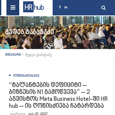
ᲛᲔᲓᲔᲐ ᲢᲐᲑᲐᲢᲐᲫᲔ
-
მედეა ტაბატაძე
მთავარი
ᲦᲝᲜᲘᲡᲫᲘᲔᲑᲔᲑᲘ
“ტალანტების დეფიციტი –
ბიზნესის N1 გამოწვევა” – 2
აგვისტოს Meta Business Hotel-ში HR
hub – ის ღონისძიება ჩატარდება
თარიღი:
July 22, 2022