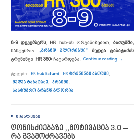
8-9 დეკემბერს
, HR hub-ის ორგანიზებით,
ბათუმში,
სასტუმრო
,,გრანდ გლორიაში”
მედეა ტაბატაძის
“8-9 დეკ
ტრენინგი
HR 360◦
ჩატარდება.
Continue reading
→
ტეგები:
HR hub Batumi
,
HR ტრენინგი ბათუმი
,
მედეა ტაბატაძე
,
პრაიმი
,
სასტუმრო გრანდ გლორია
ᲡᲘᲐᲮᲚᲔᲔᲑᲘ
ღონისძიებაზე ,,მოტივაცია 3.0 –
რა გვამოძრავებს