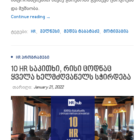
ინფორმაციებით სავსე გარემოში გვიწევს ცხოვრება
და მუშაობა.
“1 მაისს ყაზბეგში “HR რითრითი” გაიმარ
Continue reading
→
ტეგები:
HR
,
ველნესი
,
მედეა ტაბატაძე
,
მოტივაცია
HR ᲞᲠᲝᲒᲠᲐᲛᲔᲑᲘ
10 HR საკითხი, რისი ცოდნაც
ყველა ხელმძღვანელს სჭირდება
თარიღი:
January 21, 2022