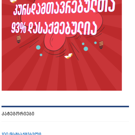
ᲙᲐᲢᲔᲒᲝᲠᲘᲔᲑᲘ
100 დამსაქმებელი