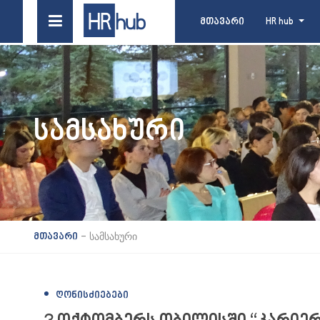
მთავარი
HR hub
ᲡᲐᲛᲡᲐᲮᲣᲠᲘ
-
სამსახური
მთავარი
ᲦᲝᲜᲘᲡᲫᲘᲔᲑᲔᲑᲘ