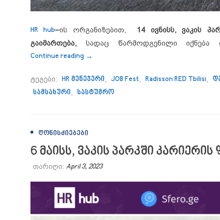
HR hub
–
ის ორგანიზებით,
14 ივნისს, ვაკის პა
გაიმართება,
სადაც წარმოდგენილი იქნება დ
“Radisson RED Tbilisi – კრეატიული ს
Continue reading
→
ტეგები:
HR მენეჯერი
,
JOB Fest
,
Radisson RED Tbilisi
,
დ
სამსახური
,
სასტუმრო
ᲦᲝᲜᲘᲡᲫᲘᲔᲑᲔᲑᲘ
6 მაისს, ვაკის პარკში კარიერი
თარიღი:
April 3, 2023