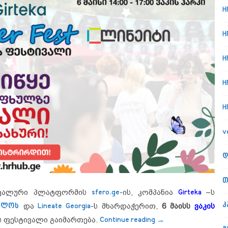
H
H
H
H
H
v
დ
თ
ნიკალური პლატფორმის
sfero.ge
-ის, კომპანია
Girteka
–ს
კ
ელოს
და
Lineate Georgia
-ს მხარდაჭერით,
6 მაისს
ვაკის
“6 მაისს, ვაკის პ
ს ფესტივალი გაიმართება.
Continue reading
→