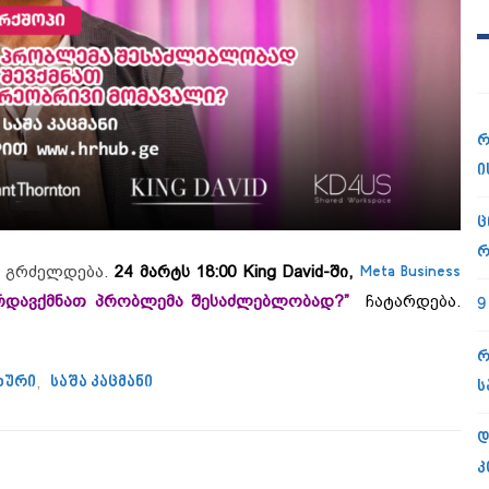
რ
ი
ც
რ
გრძელდება.
24 მარტს 18:00 King David-ში,
Meta Business
დავქმნათ პრობლემა შესაძლებლობად?”
ჩატარდება.
9
ავქმნათ პრობლემა შესაძლებლობად?” ჩატარდება”
რ
ხური
,
საშა კაცმანი
ს
დ
კ