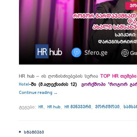
HR hub – ის ღონისძიებების სერია
TOP HR თემები
Hotel
-ში
(მ.ალექსიძის 12)
ვორქშოპი “როგორ გარ
“24 მარტს ვორქშოპი ,,როგორ გარდ
Continue reading
→
ტეგები:
HR
,
HR hub
,
HR მენეჯერი
,
ვორქშოპი
,
სამსა
ᲡᲢᲐᲢᲘᲔᲑᲘ