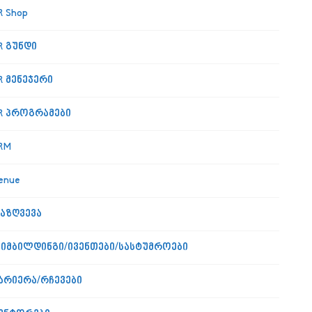
R Shop
R გუნდი
R მენეჯერი
R პროგრამები
RM
enue
აზღვევა
იმბილდინგი/ივენთები/სასტუმროები
არიერა/რჩევები
არკში კარიერის ფესტივალი ჩატარდება”