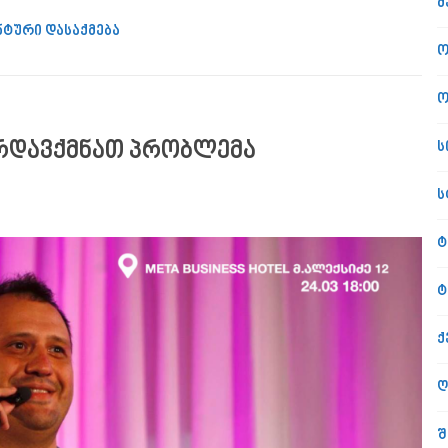
მ
ნტური დასაქმება
ო
ო
არდავქმნათ პრობლემა
ს
ს
ტ
ტ
ქ
ღ
შ