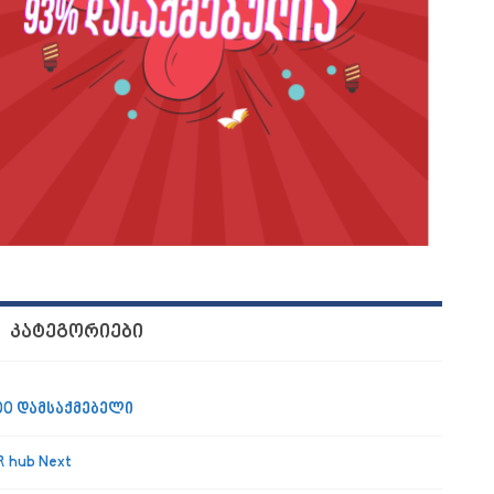
ᲙᲐᲢᲔᲒᲝᲠᲘᲔᲑᲘ
00 დამსაქმებელი
R hub Next